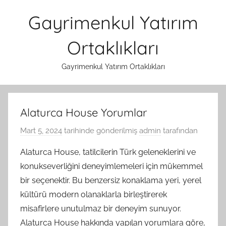
İçeriğe
Gayrimenkul Yatırım
atla
Ortaklıkları
Gayrimenkul Yatırım Ortaklıkları
Alaturca House Yorumlar
Mart 5, 2024
tarihinde gönderilmiş
admin
tarafından
Alaturca House, tatilcilerin Türk geleneklerini ve
konukseverliğini deneyimlemeleri için mükemmel
bir seçenektir. Bu benzersiz konaklama yeri, yerel
kültürü modern olanaklarla birleştirerek
misafirlere unutulmaz bir deneyim sunuyor.
Alaturca House hakkında yapılan yorumlara göre,