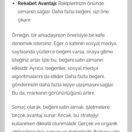
Rekabet Avantajı:
Rakiplerinizin önünde
olmanızı sağlar. Daha fazla beğeni, sizi öne
çıkarır.
Örneğin, bir arkadaşınızın önerisiyle bir kafe
denemek istersiniz. Eğer o kafenin sosyal medya
sayfasında yüzlerce beğeni varsa, oraya gitme
isteğiniz artar. İşte bu, beğeni satın almanın
etkisidir. Ayrıca, beğeniler, sosyal medya
algoritmalarını da etkiler. Daha fazla beğeni,
gönderinizin daha fazla kişiye ulaşmasını sağlar.
Bu da, markanın görünürlüğünü artırır.
Sonuç olarak, beğeni satın almak, işletmelere
birçok avantaj sunar. Ancak, bu stratejiyi
kullanırken dikkatli olunmalıdır. Gerçek ve organik
etkileşimler her zaman en değerlisidir. Beğeni satın