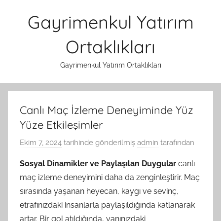
İçeriğe
Gayrimenkul Yatırım
atla
Ortaklıkları
Gayrimenkul Yatırım Ortaklıkları
Canlı Maç İzleme Deneyiminde Yüz
Yüze Etkileşimler
Ekim 7, 2024
tarihinde gönderilmiş
admin
tarafından
Sosyal Dinamikler ve Paylaşılan Duygular
canlı
maç izleme deneyimini daha da zenginleştirir. Maç
sırasında yaşanan heyecan, kaygı ve sevinç,
etrafınızdaki insanlarla paylaşıldığında katlanarak
artar. Bir gol atıldığında, yanınızdaki