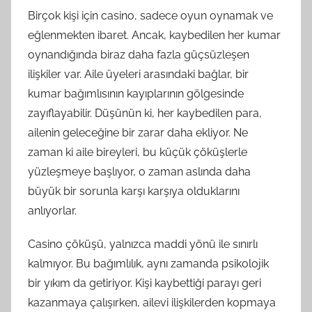
Birçok kişi için casino, sadece oyun oynamak ve
eğlenmekten ibaret. Ancak, kaybedilen her kumar
oynandığında biraz daha fazla güçsüzleşen
ilişkiler var. Aile üyeleri arasındaki bağlar, bir
kumar bağımlısının kayıplarının gölgesinde
zayıflayabilir. Düşünün ki, her kaybedilen para,
ailenin geleceğine bir zarar daha ekliyor. Ne
zaman ki aile bireyleri, bu küçük çöküşlerle
yüzleşmeye başlıyor, o zaman aslında daha
büyük bir sorunla karşı karşıya olduklarını
anlıyorlar.
Casino çöküşü, yalnızca maddi yönü ile sınırlı
kalmıyor. Bu bağımlılık, aynı zamanda psikolojik
bir yıkım da getiriyor. Kişi kaybettiği parayı geri
kazanmaya çalışırken, ailevi ilişkilerden kopmaya