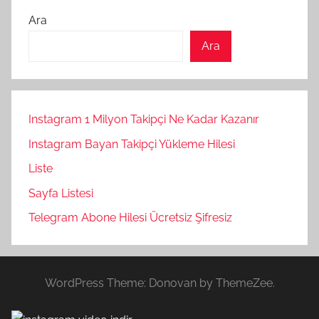
Ara
Ara
Instagram 1 Milyon Takipçi Ne Kadar Kazanır
Instagram Bayan Takipçi Yükleme Hilesi
Liste
Sayfa Listesi
Telegram Abone Hilesi Ücretsiz Şifresiz
WordPress Theme: Donovan by ThemeZee.