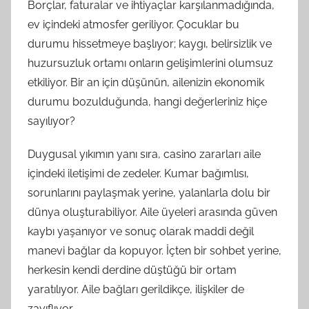
Borçlar, faturalar ve ihtiyaçlar karşılanmadığında,
ev içindeki atmosfer geriliyor. Çocuklar bu
durumu hissetmeye başlıyor; kaygı, belirsizlik ve
huzursuzluk ortamı onların gelişimlerini olumsuz
etkiliyor. Bir an için düşünün, ailenizin ekonomik
durumu bozulduğunda, hangi değerleriniz hiçe
sayılıyor?
Duygusal yıkımın yanı sıra, casino zararları aile
içindeki iletişimi de zedeler. Kumar bağımlısı,
sorunlarını paylaşmak yerine, yalanlarla dolu bir
dünya oluşturabiliyor. Aile üyeleri arasında güven
kaybı yaşanıyor ve sonuç olarak maddi değil
manevi bağlar da kopuyor. İçten bir sohbet yerine,
herkesin kendi derdine düştüğü bir ortam
yaratılıyor. Aile bağları gerildikçe, ilişkiler de
zayıflıyor.