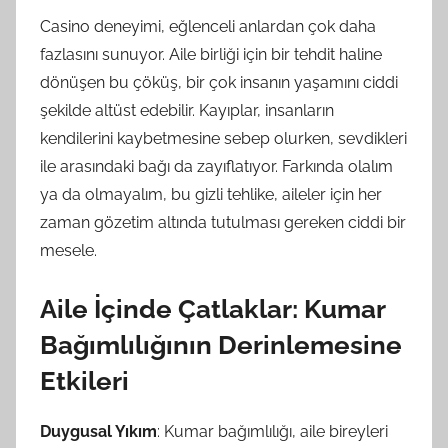
Casino deneyimi, eğlenceli anlardan çok daha
fazlasını sunuyor. Aile birliği için bir tehdit haline
dönüşen bu çöküş, bir çok insanın yaşamını ciddi
şekilde altüst edebilir. Kayıplar, insanların
kendilerini kaybetmesine sebep olurken, sevdikleri
ile arasındaki bağı da zayıflatıyor. Farkında olalım
ya da olmayalım, bu gizli tehlike, aileler için her
zaman gözetim altında tutulması gereken ciddi bir
mesele.
Aile İçinde Çatlaklar: Kumar
Bağımlılığının Derinlemesine
Etkileri
Duygusal Yıkım
: Kumar bağımlılığı, aile bireyleri