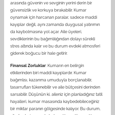
arasında güvenin ve sevginin yerini derin bir
güvensizlik ve korkuya bırakabilir. Kumar
oynamak için harcanan paralar, sadece maddi
kayıplar değil, aynı zamanda duygusal yatırımın
da kaybolmasına yol açar. Aile üyeleri,
sevdiklerinin bu bağımlılığından dolayı sürekli
stres altında kalır ve bu durum evdeki atmosferi
giderek boğucu bir hale getirir.
Finansal Zorluklar
: Kumarın en belirgin
etkilerinden biri maddi kayıplardır. Kumar
bağımlısı, kazanma umuduyla borçlanabilir,
tasarrufları tükenebilir ve aile bütçesini derinden
sarsabilir. Düşünün ki, aileniz için planladığınız tatil
hayalleri, kumar masasında kaybedebileceğiniz
bir miktar paranın gölgesinde kalıyor. Bu durum,