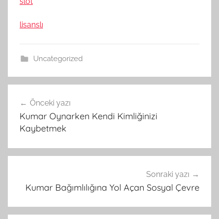
slot
lisanslı
Uncategorized
Yazı
Önceki yazı
gezinmesi
Kumar Oynarken Kendi Kimliğinizi
Kaybetmek
Sonraki yazı
Kumar Bağımlılığına Yol Açan Sosyal Çevre