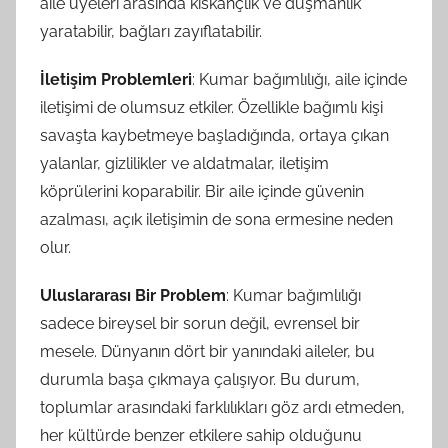
aile üyeleri arasında kıskançlık ve düşmanlık
yaratabilir, bağları zayıflatabilir.
İletişim Problemleri
: Kumar bağımlılığı, aile içinde
iletişimi de olumsuz etkiler. Özellikle bağımlı kişi
savaşta kaybetmeye başladığında, ortaya çıkan
yalanlar, gizlilikler ve aldatmalar, iletişim
köprülerini koparabilir. Bir aile içinde güvenin
azalması, açık iletişimin de sona ermesine neden
olur.
Uluslararası Bir Problem
: Kumar bağımlılığı
sadece bireysel bir sorun değil, evrensel bir
mesele. Dünyanın dört bir yanındaki aileler, bu
durumla başa çıkmaya çalışıyor. Bu durum,
toplumlar arasındaki farklılıkları göz ardı etmeden,
her kültürde benzer etkilere sahip olduğunu