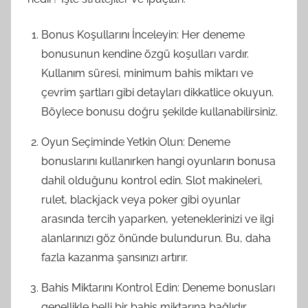
Bonus Koşullarını İnceleyin: Her deneme
bonusunun kendine özgü koşulları vardır.
Kullanım süresi, minimum bahis miktarı ve
çevrim şartları gibi detayları dikkatlice okuyun.
Böylece bonusu doğru şekilde kullanabilirsiniz.
Oyun Seçiminde Yetkin Olun: Deneme
bonuslarını kullanırken hangi oyunların bonusa
dahil olduğunu kontrol edin. Slot makineleri,
rulet, blackjack veya poker gibi oyunlar
arasında tercih yaparken, yeteneklerinizi ve ilgi
alanlarınızı göz önünde bulundurun. Bu, daha
fazla kazanma şansınızı artırır.
Bahis Miktarını Kontrol Edin: Deneme bonusları
genellikle belli bir bahis miktarına bağlıdır.