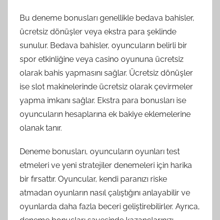
Bu deneme bonusları genellikle bedava bahisler,
ücretsiz dönüşler veya ekstra para şeklinde
sunulur. Bedava bahisler, oyuncuların belirli bir
spor etkinliğine veya casino oyununa ücretsiz
olarak bahis yapmasını sağlar. Ücretsiz dönüşler
ise slot makinelerinde ücretsiz olarak çevirmeler
yapma imkanı sağlar. Ekstra para bonusları ise
oyuncuların hesaplarına ek bakiye eklemelerine
olanak tanır.
Deneme bonusları, oyuncuların oyunları test
etmeleri ve yeni stratejiler denemeleri için harika
bir fırsattır. Oyuncular, kendi paranızı riske
atmadan oyunların nasıl çalıştığını anlayabilir ve
oyunlarda daha fazla beceri geliştirebilirler. Ayrıca,