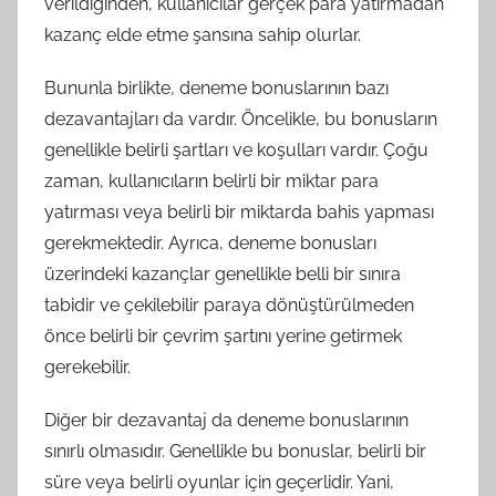
verildiğinden, kullanıcılar gerçek para yatırmadan
kazanç elde etme şansına sahip olurlar.
Bununla birlikte, deneme bonuslarının bazı
dezavantajları da vardır. Öncelikle, bu bonusların
genellikle belirli şartları ve koşulları vardır. Çoğu
zaman, kullanıcıların belirli bir miktar para
yatırması veya belirli bir miktarda bahis yapması
gerekmektedir. Ayrıca, deneme bonusları
üzerindeki kazançlar genellikle belli bir sınıra
tabidir ve çekilebilir paraya dönüştürülmeden
önce belirli bir çevrim şartını yerine getirmek
gerekebilir.
Diğer bir dezavantaj da deneme bonuslarının
sınırlı olmasıdır. Genellikle bu bonuslar, belirli bir
süre veya belirli oyunlar için geçerlidir. Yani,