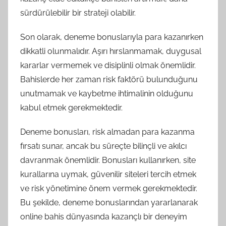
sürdürülebilir bir strateji olabilir.
Son olarak, deneme bonuslarıyla para kazanırken
dikkatli olunmalıdır. Aşırı hırslanmamak, duygusal
kararlar vermemek ve disiplinli olmak önemlidir.
Bahislerde her zaman risk faktörü bulunduğunu
unutmamak ve kaybetme ihtimalinin olduğunu
kabul etmek gerekmektedir.
Deneme bonusları, risk almadan para kazanma
fırsatı sunar, ancak bu süreçte bilinçli ve akılcı
davranmak önemlidir. Bonusları kullanırken, site
kurallarına uymak, güvenilir siteleri tercih etmek
ve risk yönetimine önem vermek gerekmektedir.
Bu şekilde, deneme bonuslarından yararlanarak
online bahis dünyasında kazançlı bir deneyim