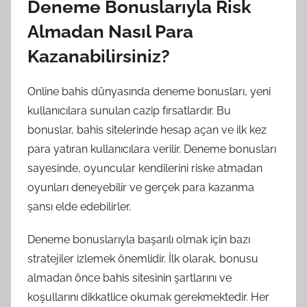
Deneme Bonuslarıyla Risk
Almadan Nasıl Para
Kazanabilirsiniz?
Online bahis dünyasında deneme bonusları, yeni
kullanıcılara sunulan cazip fırsatlardır. Bu
bonuslar, bahis sitelerinde hesap açan ve ilk kez
para yatıran kullanıcılara verilir. Deneme bonusları
sayesinde, oyuncular kendilerini riske atmadan
oyunları deneyebilir ve gerçek para kazanma
şansı elde edebilirler.
Deneme bonuslarıyla başarılı olmak için bazı
stratejiler izlemek önemlidir. İlk olarak, bonusu
almadan önce bahis sitesinin şartlarını ve
koşullarını dikkatlice okumak gerekmektedir. Her