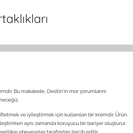
aklıkları
kremdir. Bu makalede, Desitin'in mor yorumlarını
ineceğiz.
fifletmek ve iyileştirmek için kullanılan bir kremdir. Ürün,
nleştirirken aynı zamanda koruyucu bir bariyer oluşturur.
ellikle ebeveynler tarafından tercih edilir.