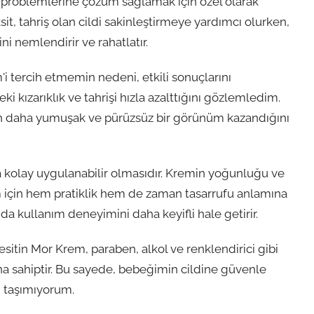
lt problemlerine çözüm sağlamak için özel olarak
ksit, tahriş olan cildi sakinleştirmeye yardımcı olurken,
i nemlendirir ve rahatlatır.
i tercih etmemin nedeni, etkili sonuçlarını
kızarıklık ve tahrişi hızla azalttığını gözlemledim.
in daha yumuşak ve pürüzsüz bir görünüm kazandığını
a kolay uygulanabilir olmasıdır. Kremin yoğunluğu ve
im için hem pratiklik hem de zaman tasarrufu anlamına
 da kullanım deneyimini daha keyifli hale getirir.
esitin Mor Krem, paraben, alkol ve renklendirici gibi
na sahiptir. Bu sayede, bebeğimin cildine güvenle
i taşımıyorum.