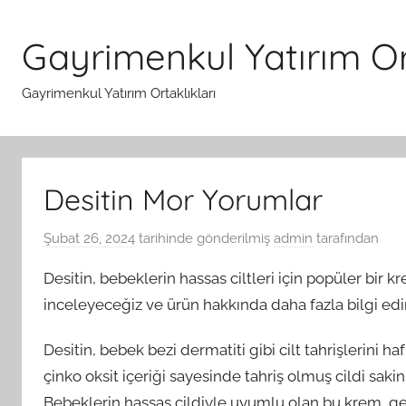
İçeriğe
atla
Gayrimenkul Yatırım Ort
Gayrimenkul Yatırım Ortaklıkları
Desitin Mor Yorumlar
Şubat 26, 2024
tarihinde gönderilmiş
admin
tarafından
Desitin, bebeklerin hassas ciltleri için popüler bir 
inceleyeceğiz ve ürün hakkında daha fazla bilgi ed
Desitin, bebek bezi dermatiti gibi cilt tahrişlerini ha
çinko oksit içeriği sayesinde tahriş olmuş cildi saki
Bebeklerin hassas cildiyle uyumlu olan bu krem, gen