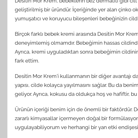
Desitin Mor Krem, bebeklerin bez dermatiti gibi ci
geliştirilmiş bir üründür. İçeriğinde yer alan çinko o
yumuşatıcı ve koruyucu bileşenleri bebeğinizin cildin
Birçok farklı bebek kremi arasında Desitin Mor Krem'
deneyimlemiş olmamdır. Bebeğimin hassas cildindeki 
Ayrıca, kremi uyguladıktan sonra bebeğimin cildin
fark ettim.
Desitin Mor Krem'i kullanmanın bir diğer avantajı d
yapısı, cilde kolayca yayılmasını sağlar. Bu da ben
geliyor. Ayrıca, kokusu da oldukça hoş ve hafiftir, bu
Ürünün içeriği benim için de önemli bir faktördür. D
zararlı kimyasallar içermeyen doğal bir formülasyo
uygulayabiliyorum ve herhangi bir yan etki endişes