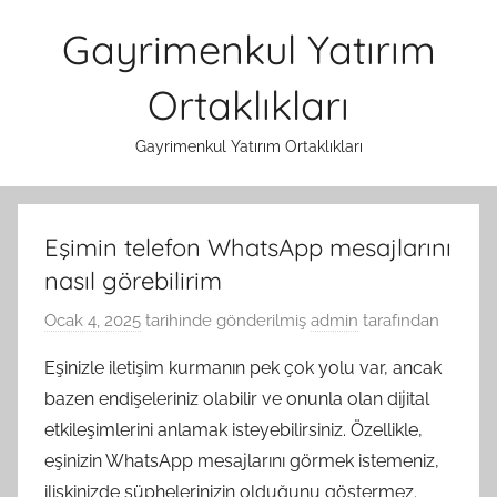
İçeriğe
Gayrimenkul Yatırım
atla
Ortaklıkları
Gayrimenkul Yatırım Ortaklıkları
Eşimin telefon WhatsApp mesajlarını
nasıl görebilirim
Ocak 4, 2025
tarihinde gönderilmiş
admin
tarafından
Eşinizle iletişim kurmanın pek çok yolu var, ancak
bazen endişeleriniz olabilir ve onunla olan dijital
etkileşimlerini anlamak isteyebilirsiniz. Özellikle,
eşinizin WhatsApp mesajlarını görmek istemeniz,
ilişkinizde şüphelerinizin olduğunu göstermez.