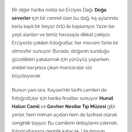
Bir diğer harika nokta ise Erciyes Dağı.
Doğa
severler
için bir cennet olan bu dağ, kış aylarında
karla kaplı bir beyaz örtü ile kaplanıyor. Yazın ise
yeşil alanları ve temiz havasıyla dikkat çekiyor.
Erciyes’te çekilen fotoğraflar, her mevsim farklı bir
atmosfer sunuyor. Burada, doğanın sunduğu
güzellikleri yakalamak için yürüyüş yaparken,
aniden karşınıza çıkan manzaralar sizi
büyüleyecek.
Bunun yanı sıra, Kayseri’nin tarihi camileri de
fotoğrafçılar için harika fırsatlar sunuyor.
Hunat
Hatun Camii
ve
Gevher Nesibe Tıp Müzesi
gibi
yerler, hem mimari açıdan hem de tarihsel olarak
zenginlik taşıyor. Bu camilerin detaylarını çekmek,
fotoğraflarınıza derinlik katacak. Unutmayın,