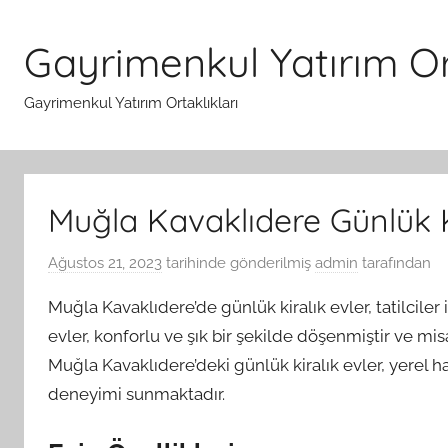
İçeriğe
atla
Gayrimenkul Yatırım Ort
Gayrimenkul Yatırım Ortaklıkları
Muğla Kavaklıdere Günlük K
Ağustos 21, 2023
tarihinde gönderilmiş
admin
tarafından
Muğla Kavaklıdere’de günlük kiralık evler, tatilci
evler, konforlu ve şık bir şekilde döşenmiştir ve m
Muğla Kavaklıdere’deki günlük kiralık evler, yerel ha
deneyimi sunmaktadır.