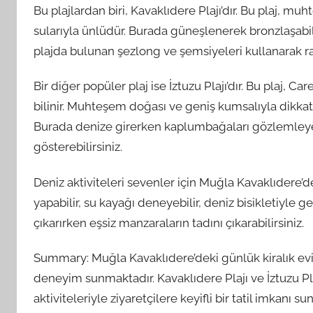
Bu plajlardan biri, Kavaklıdere Plajı’dır. Bu plaj, m
sularıyla ünlüdür. Burada güneşlenerek bronzlaşabilir,
plajda bulunan şezlong ve şemsiyeleri kullanarak rah
Bir diğer popüler plaj ise İztuzu Plajı’dır. Bu plaj,
bilinir. Muhteşem doğası ve geniş kumsalıyla dikkat 
Burada denize girerken kaplumbağaları gözlemleyeb
gösterebilirsiniz.
Deniz aktiviteleri sevenler için Muğla Kavaklıdere’d
yapabilir, su kayağı deneyebilir, deniz bisikletiyle g
çıkarırken eşsiz manzaraların tadını çıkarabilirsiniz.
Summary: Muğla Kavaklıdere’deki günlük kiralık evin y
deneyim sunmaktadır. Kavaklıdere Plajı ve İztuzu Pla
aktiviteleriyle ziyaretçilere keyifli bir tatil imkanı s