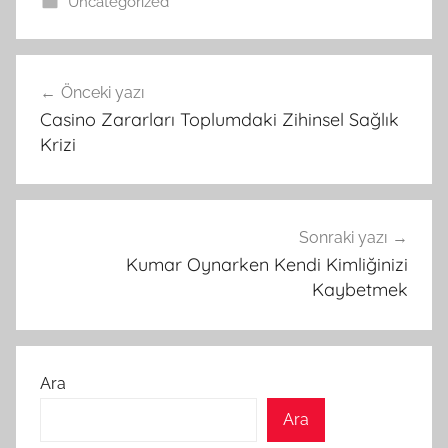
Uncategorized
Yazı
Önceki yazı
gezinmesi
Casino Zararları Toplumdaki Zihinsel Sağlık
Krizi
Sonraki yazı
Kumar Oynarken Kendi Kimliğinizi
Kaybetmek
Ara
Ara