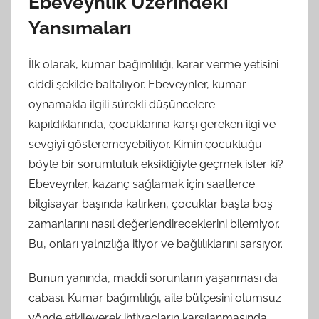
Ebeveynlik Üzerindeki
Yansımaları
İlk olarak, kumar bağımlılığı, karar verme yetisini
ciddi şekilde baltalıyor. Ebeveynler, kumar
oynamakla ilgili sürekli düşüncelere
kapıldıklarında, çocuklarına karşı gereken ilgi ve
sevgiyi gösteremeyebiliyor. Kimin çocukluğu
böyle bir sorumluluk eksikliğiyle geçmek ister ki?
Ebeveynler, kazanç sağlamak için saatlerce
bilgisayar başında kalırken, çocuklar başta boş
zamanlarını nasıl değerlendireceklerini bilemiyor.
Bu, onları yalnızlığa itiyor ve bağlılıklarını sarsıyor.
Bunun yanında, maddi sorunların yaşanması da
cabası. Kumar bağımlılığı, aile bütçesini olumsuz
yönde etkileyerek ihtiyaçların karşılanmasında