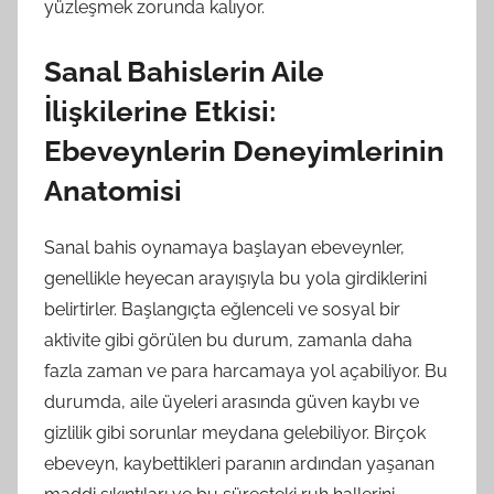
yüzleşmek zorunda kalıyor.
Sanal Bahislerin Aile
İlişkilerine Etkisi:
Ebeveynlerin Deneyimlerinin
Anatomisi
Sanal bahis oynamaya başlayan ebeveynler,
genellikle heyecan arayışıyla bu yola girdiklerini
belirtirler. Başlangıçta eğlenceli ve sosyal bir
aktivite gibi görülen bu durum, zamanla daha
fazla zaman ve para harcamaya yol açabiliyor. Bu
durumda, aile üyeleri arasında güven kaybı ve
gizlilik gibi sorunlar meydana gelebiliyor. Birçok
ebeveyn, kaybettikleri paranın ardından yaşanan