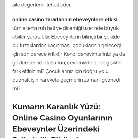
aile değerlerini tehdit eder.
online casino zararlarının ebeveynlere etkisi
,
tüm ailenin ruh hali ve dinamiği üzerinde büyük
etkiler yaratabilir. Ebeveynlerin bilinçli bir şekilde
bu tuzaklardan kaçınması, çocuklarının geleceği
için son derece kritiktir. Kendi deneyimlerinizi ya da
gözlemlerinizi düşünün; çevrenizde bir değişiklik
fark ettiniz mi? Çocuklarınız için doğru yolu
bulmak için harekete geçmenin zamanı gelmedi
mi?
Kumarın Karanlık Yüzü:
Online Casino Oyunlarının
Ebeveynler Üzerindeki