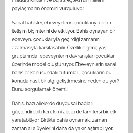
maddi sıkıntıları ve bu süreçteki ruh hallerini
paylaşmanın önemini vurguluyor.
Sanal bahisler, ebeveynlerin çocuklarıyla olan
iletişim biçimlerini de etkiliyor. Bahis oynayan bir
ebeveyn, çocuklarıyla geçirdiği zamanın
azalmasıyla karşılaşabilir. Özellikle genç yaş
gruplarında, ebeveynlerin davranışları çocuklar
üzerinde model oluşturuyor. Ebeveynlerin sanal
bahisler konusundaki tutumları, çocukların bu
konuda nasıl bir algı geliştirmesine neden oluyor?
Bunu sorgulamak önemli.
Bahis, bazı ailelerde duygusal bağları
güçlendirebilirken, kimi ailelerde tam tersi bir etki
yaratabiliyor. Birlikte bahis oynamak, zaman
zaman aile üyelerini daha da yakınlaştırabiliyor,