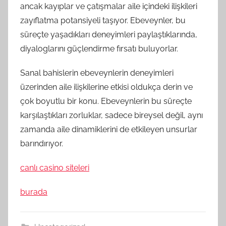
ancak kayıplar ve çatışmalar aile içindeki ilişkileri
zayıflatma potansiyeli taşıyor. Ebeveynler, bu
süreçte yaşadıkları deneyimleri paylaştıklarında,
diyaloglarını güçlendirme fırsatı buluyorlar.
Sanal bahislerin ebeveynlerin deneyimleri
üzerinden aile ilişkilerine etkisi oldukça derin ve
çok boyutlu bir konu. Ebeveynlerin bu süreçte
karşılaştıkları zorluklar, sadece bireysel değil, aynı
zamanda aile dinamiklerini de etkileyen unsurlar
barındırıyor.
canlı casino siteleri
burada