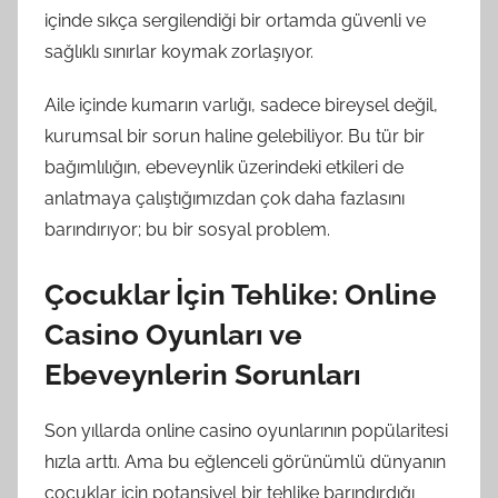
içinde sıkça sergilendiği bir ortamda güvenli ve
sağlıklı sınırlar koymak zorlaşıyor.
Aile içinde kumarın varlığı, sadece bireysel değil,
kurumsal bir sorun haline gelebiliyor. Bu tür bir
bağımlılığın, ebeveynlik üzerindeki etkileri de
anlatmaya çalıştığımızdan çok daha fazlasını
barındırıyor; bu bir sosyal problem.
Çocuklar İçin Tehlike: Online
Casino Oyunları ve
Ebeveynlerin Sorunları
Son yıllarda online casino oyunlarının popülaritesi
hızla arttı. Ama bu eğlenceli görünümlü dünyanın
çocuklar için potansiyel bir tehlike barındırdığı