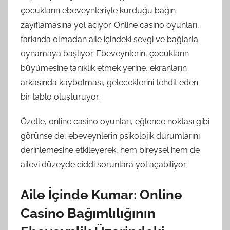
çocukların ebeveynleriyle kurduğu bağın
zayıflamasına yol açıyor. Online casino oyunları,
farkında olmadan aile içindeki sevgi ve bağlarla
oynamaya başlıyor. Ebeveynlerin, çocukların
büyümesine tanıklık etmek yerine, ekranların
arkasında kaybolması, geleceklerini tehdit eden
bir tablo oluşturuyor.
Özetle, online casino oyunları, eğlence noktası gibi
görünse de, ebeveynlerin psikolojik durumlarını
derinlemesine etkileyerek, hem bireysel hem de
ailevi düzeyde ciddi sorunlara yol açabiliyor.
Aile İçinde Kumar: Online
Casino Bağımlılığının