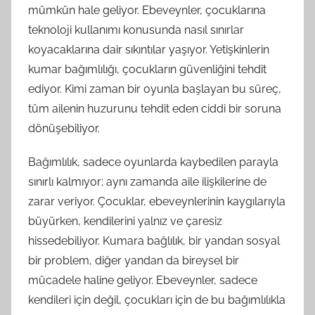
mümkün hale geliyor. Ebeveynler, çocuklarına
teknoloji kullanımı konusunda nasıl sınırlar
koyacaklarına dair sıkıntılar yaşıyor. Yetişkinlerin
kumar bağımlılığı, çocukların güvenliğini tehdit
ediyor. Kimi zaman bir oyunla başlayan bu süreç,
tüm ailenin huzurunu tehdit eden ciddi bir soruna
dönüşebiliyor.
Bağımlılık, sadece oyunlarda kaybedilen parayla
sınırlı kalmıyor; aynı zamanda aile ilişkilerine de
zarar veriyor. Çocuklar, ebeveynlerinin kaygılarıyla
büyürken, kendilerini yalnız ve çaresiz
hissedebiliyor. Kumara bağlılık, bir yandan sosyal
bir problem, diğer yandan da bireysel bir
mücadele haline geliyor. Ebeveynler, sadece
kendileri için değil, çocukları için de bu bağımlılıkla