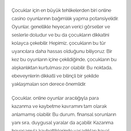
Çocuklar için en büyük tehlikelerden biri online
casino oyunlarının bağımlılık yapma potansiyelidir.
Oyunlar, genellikle heyecan verici görseller ve
seslerle doludur ve bu da çocukların dikkatini
kolayca çekebilir. Hepimiz, çocukların bu tür
uyarıcılara daha hassas olduğunu biliyoruz. Bir
kez bu oyunların içine çekildiğinde, çocukların bu
alışkanlıktan kurtulması zor olabilir. Bu noktada,
ebeveynlerin dikkatli ve bilinçli bir şekilde
yaklaşmaları son derece önemlidir.
Çocuklar, online oyunlar aracılığıyla para
kazanma ve kaybetme kavramını tam olarak
anlamamış olabilir. Bu durum, finansal sorunların
yanı sıra, duygusal yaralar da açabilir. Kazanma
heyecanıyla kaybettiklerinde yaşadıkları hayal