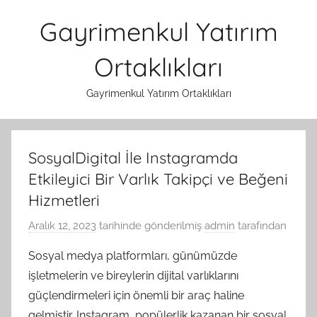
İçeriğe
Gayrimenkul Yatırım
atla
Ortaklıkları
Gayrimenkul Yatırım Ortaklıkları
SosyalDigital İle Instagramda
Etkileyici Bir Varlık Takipçi ve Beğeni
Hizmetleri
Aralık 12, 2023
tarihinde gönderilmiş
admin
tarafından
Sosyal medya platformları, günümüzde
işletmelerin ve bireylerin dijital varlıklarını
güçlendirmeleri için önemli bir araç haline
gelmiştir. Instagram, popülerlik kazanan bir sosyal