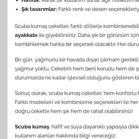
Hafiflik:
Rahat bir kullanım sunar, ağır hissettirme
Şık tasarımlar:
Farklı renk ve desen seçenekleriyl
Scuba kumaş ceketler, farklı stillerle kombinlenebil
ayakkabı
ile giyebilirsiniz. Daha şık bir görünüm içi
kombinlemek harika bir seçenek olacaktır. Her duru
Bir gün, yağmurlu bir havada dışarı çıkmam gerekt
yağmur yoktu. Ceketim hem beni korudu hem de şıklı
durumlarda ne kadar işlevsel olduğunu gösteren bi
Sonuç olarak, scuba kumaş ceketler, hem konforlu hem
Farklı modelleri ve kombinleme seçenekleri ile her
doğru ceketle hem şık hem de rahat olabilirsiniz!
Scuba kumaş
, hafif ve suya dayanıklı yapısıyla dikk
kullanım alanları hakkında bilgi vereceğiz.