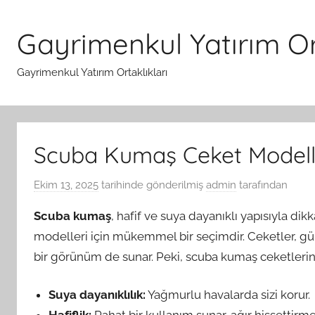
İçeriğe
atla
Gayrimenkul Yatırım Ort
Gayrimenkul Yatırım Ortaklıkları
Scuba Kumaş Ceket Modell
Ekim 13, 2025
tarihinde gönderilmiş
admin
tarafından
Scuba kumaş
, hafif ve suya dayanıklı yapısıyla di
modelleri için mükemmel bir seçimdir. Ceketler, gün
bir görünüm de sunar. Peki, scuba kumaş ceketlerin a
Suya dayanıklılık:
Yağmurlu havalarda sizi korur.