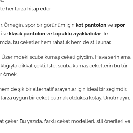
z.
e her tarza hitap eder.
ir. Örneğin, spor bir görünüm için
kot pantolon
ve
spor
n ise
klasik pantolon
ve
topuklu ayakkabılar
ile
mda, bu ceketler hem rahatlık hem de stil sunar.
i. Üzerimdeki scuba kumaş ceketi giydim. Hava serin ama
ğıyla dikkat çekti. İşte, scuba kumaş ceketlerin bu tür
r örnek.
 de şık bir alternatif arayanlar için ideal bir seçimdir.
 tarza uygun bir ceket bulmak oldukça kolay. Unutmayın,
at çeker. Bu yazıda, farklı ceket modelleri, stil önerileri ve